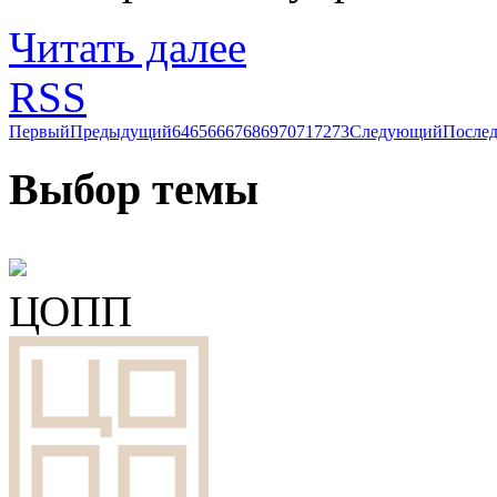
Читать далее
RSS
Первый
Предыдущий
64
65
66
67
68
69
70
71
72
73
Следующий
После
Выбор темы
ЦОПП