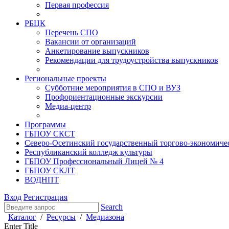
Первая профессия
РБЦК
Перечень СПО
Вакансии от организаций
Анкетирование выпускников
Рекомендации для трудоустройства выпускников
Региональные проекты
Субботние мероприятия в СПО и ВУЗ
Профориентационные экскурсии
Медиа-центр
Программы
ГБПОУ СКСТ
Северо-Осетинский государственный торгово-экономиче
Республиканский колледж культуры
ГБПОУ Профессиональный Лицей № 4
ГБПОУ СКЛТ
ВОДНПТ
Вход
Регистрация
Search
Каталог
/
Ресурсы
/
Медиазона
Enter Title