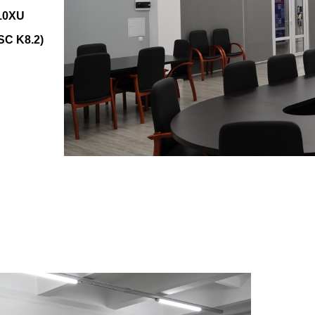
10XU
SC K8.2)