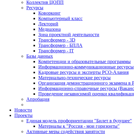
Коллектив ЦОПП
Ресурсы
Коворкинг
Компьютерный класс
Лекторий
Медиазона
Зона проектной деятельности
Трансформер - 3D
Трансформер - БПЛА
Трансформер - IT
Базы данных
Компетенции и образовательные программы
Информационно-коммуникационные ресурсы
Кадровые ресурсы и эксперты РСО-Алания
Материально-технические ресурсы
Организация демонстрационного экзамена в
Информационно-справочные ресурсы (Ваканс
Проведение независимой оценки квалифик
Апробация
Новости
Проекты
Единая модель профориентации "Билет в будущее"
Материалы к "Россия - мои горизонты"
Активные меры содействия занятости