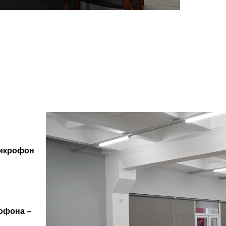
микрофон
офона –