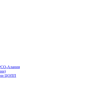
 РСО-Алания
ии)
ации ЦОПП