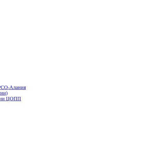
 РСО-Алания
ии)
ации ЦОПП