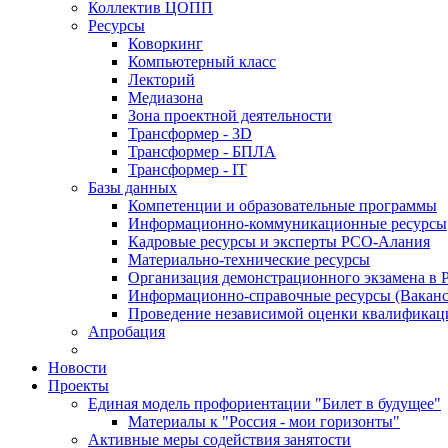
Коллектив ЦОПП
Ресурсы
Коворкинг
Компьютерный класс
Лекторий
Медиазона
Зона проектной деятельности
Трансформер - 3D
Трансформер - БПЛА
Трансформер - IT
Базы данных
Компетенции и образовательные программы
Информационно-коммуникационные ресурсы
Кадровые ресурсы и эксперты РСО-Алания
Материально-технические ресурсы
Организация демонстрационного экзамена в
Информационно-справочные ресурсы (Ваканс
Проведение независимой оценки квалифик
Апробация
Новости
Проекты
Единая модель профориентации "Билет в будущее"
Материалы к "Россия - мои горизонты"
Активные меры содействия занятости