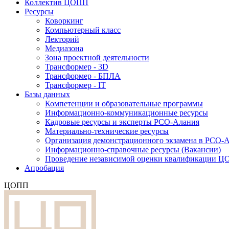
Коллектив ЦОПП
Ресурсы
Коворкинг
Компьютерный класс
Лекторий
Медиазона
Зона проектной деятельности
Трансформер - 3D
Трансформер - БПЛА
Трансформер - IT
Базы данных
Компетенции и образовательные программы
Информационно-коммуникационные ресурсы
Кадровые ресурсы и эксперты РСО-Алания
Материально-технические ресурсы
Организация демонстрационного экзамена в РСО-
Информационно-справочные ресурсы (Вакансии)
Проведение независимой оценки квалификации 
Апробация
ЦОПП