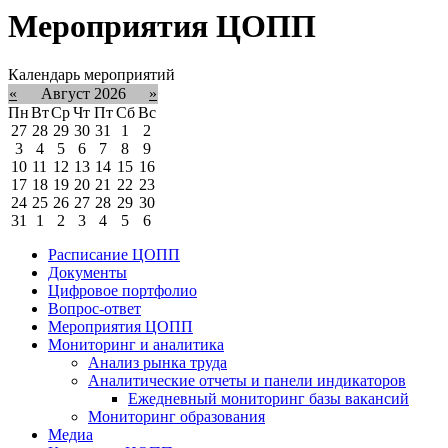
Мероприятия ЦОПП
Календарь мероприятий
«
Август 2026
»
Пн
Вт
Ср
Чт
Пт
Сб
Вс
27
28
29
30
31
1
2
3
4
5
6
7
8
9
10
11
12
13
14
15
16
17
18
19
20
21
22
23
24
25
26
27
28
29
30
31
1
2
3
4
5
6
Расписание ЦОПП
Документы
Цифровое портфолио
Вопрос-ответ
Мероприятия ЦОПП
Мониторинг и аналитика
Анализ рынка труда
Аналитические отчеты и панели индикаторов
Ежедневный мониторинг базы вакансий
Мониторинг образования
Медиа