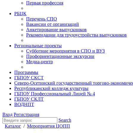
Первая профессия
РБЦК
Перечень СПО
Вакансии от организаций
Анкетирование выпускников
Рекомендации для трудоустройства выпускников
Региональные проекты
Субботние мероприятия в СПО и ВУЗ
Профориентационные экскурсии
Медиа-центр
Программы
ГБПОУ СКСТ
Северо-Осетинский государственный торгово-экономиче
Республиканский колледж культуры
ГБПОУ Профессиональный Лицей № 4
ГБПОУ СКЛТ
ВОДНПТ
Вход
Регистрация
Search
Каталог
/
Мероприятия ЦОПП